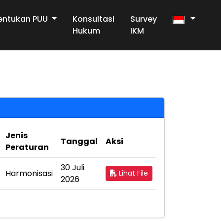
entukan PUU
Konsultasi
Survey
Hukum
IKM
Jenis
Tanggal
Aksi
Peraturan
30 Juli
Harmonisasi
Lihat File
2026