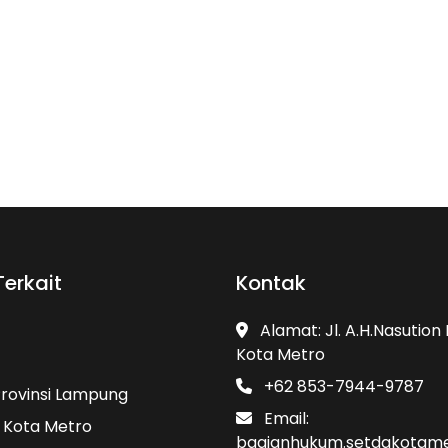
Terkait
Kontak
Alamat: Jl. A.H.Nasution 
Kota Metro
+62 853-7944-9787
Provinsi Lampung
Email:
l Kota Metro
bagianhukum.setdakotam