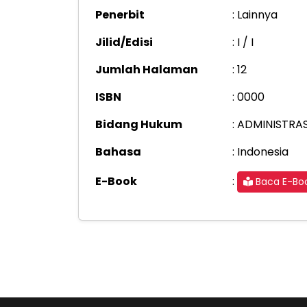
Penerbit
: Lainnya
Jilid/Edisi
: I / I
Jumlah Halaman
: 12
ISBN
: 0000
Bidang Hukum
: ADMINISTRA
Bahasa
: Indonesia
:
E-Book
Baca E-Bo